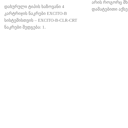
არის როგორც მ
დახურული ტიპის ხაზოვანი 4
დამატებითი აქსე
კარტრიჯის ნაკრები EXCITO-B
ასევე აქსესუარე
სისტემისთვის – EXCITO-B-CLR-CRT
აქსესუარებიან ყ
ნაკრები შედგება: 1.
ქანჩი და კარტრი
პოლიპროპილენის ანტიბაქტერიული
არის გამჭვირვა
20 µm მიკრონიანი კარტრიჯი 2.
ნაწილით. აქვს წ
წყლის დამარბილებელი და რკინის
თითბერის უჟანგა
გამცლელი კარტრიჯი 3. კარტრიჯი
გამომყვანი ხრახ
ქოქოსის აქტივირებული ნახშირით
ტიპის რეზინი, რ
4. ანტიბაქტერიული კარტრიჯი
მაქსიმალურ დაც
ქოქოსის აქტივირებული ნახშირით
გაჟონვისგან. ფ
EXCITO-B-CLR-CRT
AIPRO-20M-AQ –
აქვს თითბერის 
დახურული ტიპის ხაზოვანი
წნევის შემსუბუქე
პოლიპროპილენის კარტრიჯი,
ფილტრები შეიძლ
რომელიც ასუფთავებს წყალს
როგორც ინდივი
ქვიშისაგან და სხვა უხეში
დაუკავშირდეს რა
მინარევებისგან, მილებში
ტიპის კოლბას და
დაგროვებული ნადებისგან და
ფილტრაციის ორი 