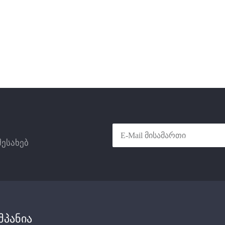
შესახებ
მპანია