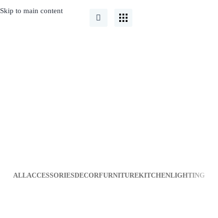
Skip to main content
Furniture
ALL
ACCESSORIES
DECOR
FURNITURE
KITCHEN
LIGHTING