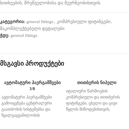
სითხეების, მრეწველობისა და მეურნეობისთვის.
კატეგორია:
general fittings
,
კომპრესიული ფიტინგები
,
მაკომპლექტებელი დეტალები
ჭდე:
general fittings
მსგავსი პროდუქტები
ავტომატური ჰაერგამშვები
თითბერის ნიპელი
3/8
იტალიური
წარმოების
ავტომატური
ჰაერგამშვები
კომპრესიული
და
თითბერის
გამოიყენება
ცენტრალური
ფიტინგები
,
ცხელი
და
ცივი
გაათბობის
სისტემებსა და
წყლის
მიწოდებისთვის
,
წყალგაყვანილობის
სანიტარული
და
გათბობის
სისტემებზე
.
ხარისხის
დანადგარების
სტანდარტი
: UN EN ISO 228-1;
სისტემებისათვის
.
კომპრესიული