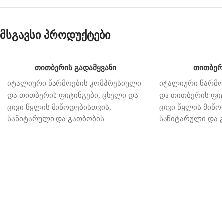
მსგავსი პროდუქტები
თითბერის გადამყვანი
თითბერ
იტალიური
წარმოების
კომპრესიული
იტალიური
წარმო
და
თითბერის
ფიტინგები
,
ცხელი
და
და
თითბერის
ფი
ცივი
წყლის
მიწოდებისთვის
,
ცივი
წყლის
მიწო
სანიტარული
და
გათბობის
სანიტარული
და
დანადგარების
სისტემებისათვის
.
დანადგარების
ს
კომპრესიული
ფიტინგები
კომპრესიული
ფი
ევროკონუსით
ეჭირება
პექსის
მილს
ევროკონუსით
ეჭ
და
გაჟონვის
შესაძლებლობას
და
გაჟონვის
შეს
გამორიცხავს
.
ხრახნიანი
ფიტინგები
გამორიცხავს
.
ხრ
საპირისპირო
ხრახნს
უკავშირდება
საპირისპირო
ხრ
რეზინით
ან
ტეფლონის
ლენტით
.
რეზინით
ან
ტეფ
მაკომპლექტებელი
დეტალები
მაკომპლექტებე