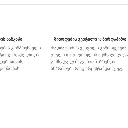
ის სამკაპი
მიწოდების ვენტილი ½ პირდაპირი
ების
კომპრესიული
რადიატორის ვენტილი გამოიყენება
ტინგები
,
ცხელი
და
ცხელი და ცივი წყლის შემსვლელ და
დებისთვის
,
გამსვლელ მილებთან. ბრენდი
გათბობის
აწარმოებს როგორც სტანდარტულ
ისტემებისათვის
.
სისტემაზე (20მმ-იან მილი) ასევე
ტინგები
ევროკონუსის ადაპტორიან ვენტილს
ირება
პექსის
მილს
რაც 16მმ-იან მილზე ვენტილის
აძლებლობას
დაერთების საშუალებას იძლევა.
ახნიანი
ფიტინგები
ევროკონუსის „ბეჭედი“
ახნს
უკავშირდება
სპეციალურად სტანდარტულზე
ლონის
ლენტით
.
მაღალია, რომ მაქსიმალურად
ლი
დეტალები
მყარად დააფიქსიროს