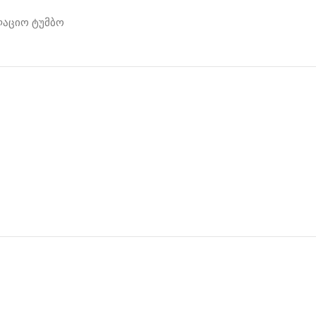
აციო ტუმბო