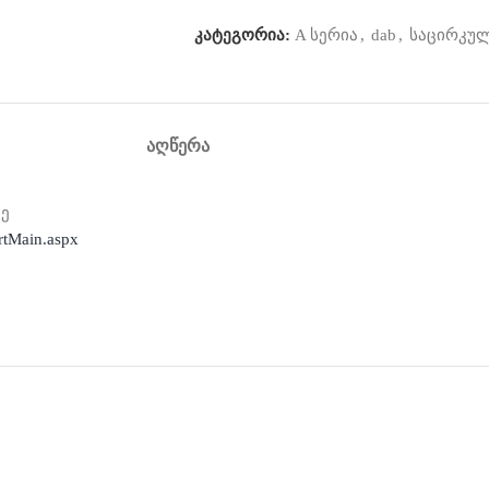
კატეგორია:
A სერია
,
dab
,
საცირკულ
ᲐᲦᲬᲔᲠᲐ
ზე
rtMain.aspx