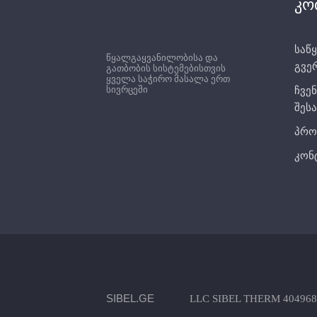
სარქველით, რომელიც ჩართულია
სარქველით, რო
კო
მიწოდების პორტში, რათა თავიდან
მიწოდების პორტ
იქნას აცილებული წყლის
იქნას აცილებულ
საწყ
რეცირკულაცია განყოფილებაში,
რეცირკულაცია გ
წყალგაყვანილობისა და
გვე
როდესაც ძრავა არ მუშაობს.
როდესაც ძრავა 
გათბობის სისტემებისთვის
ყველა საჭირო მასალა ერთ
სივრცეში
ჩვენ
შესა
პრო
კონ
SIBEL.GE
LLC SIBEL THERM 404968