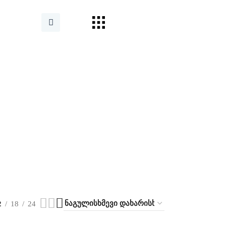
2
18
24